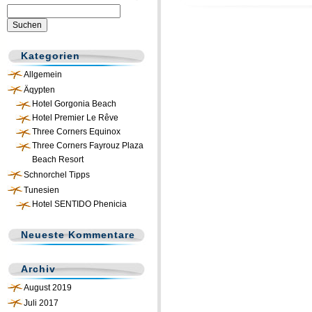
Suchen
nach:
Kategorien
Allgemein
Äqypten
Hotel Gorgonia Beach
Hotel Premier Le Rêve
Three Corners Equinox
Three Corners Fayrouz Plaza
Beach Resort
Schnorchel Tipps
Tunesien
Hotel SENTIDO Phenicia
Neueste Kommentare
Archiv
August 2019
Juli 2017