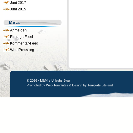
Juni 2017
Juni 2015
Meta
Anmelden
Eintrags-Feed
Kommentar-Feed
WordPress.org
© 2026 - M&M´s Urlaubs Blog
Promoted by
Web Templates
& Design by
Template Lite
and