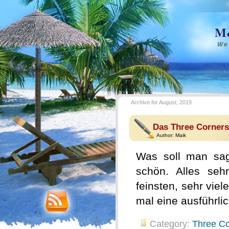
M&
We
Archive for August, 2019
Das Three Corners
Author:
Maik
Was soll man sag
schön. Alles seh
feinsten, sehr vie
mal eine ausführli
Category:
Three Co