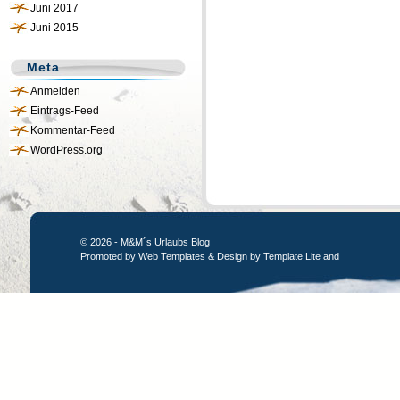
Juni 2017
Juni 2015
Meta
Anmelden
Eintrags-Feed
Kommentar-Feed
WordPress.org
© 2026 - M&M´s Urlaubs Blog
Promoted by
Web Templates
& Design by
Template Lite
and