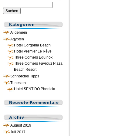
Suchen
nach:
Kategorien
Allgemein
Äqypten
Hotel Gorgonia Beach
Hotel Premier Le Rêve
Three Corners Equinox
Three Corners Fayrouz Plaza
Beach Resort
Schnorchel Tipps
Tunesien
Hotel SENTIDO Phenicia
Neueste Kommentare
Archiv
August 2019
Juli 2017