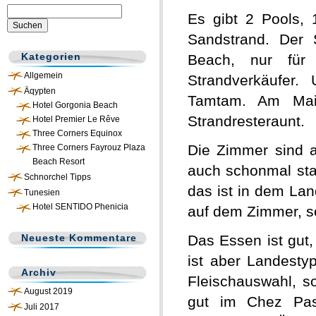
Suchen
Es gibt 2 Pools, 
nach:
Sandstrand. Der S
Kategorien
Beach, nur für
Allgemein
Strandverkäufer
Äqypten
Tamtam. Am Mai
Hotel Gorgonia Beach
Strandresteraunt.
Hotel Premier Le Rêve
Three Corners Equinox
Die Zimmer sind a
Three Corners Fayrouz Plaza
Beach Resort
auch schonmal sta
Schnorchel Tipps
das ist in dem La
Tunesien
Hotel SENTIDO Phenicia
auf dem Zimmer, s
Neueste Kommentare
Das Essen ist gut,
ist aber Landesty
Archiv
Fleischauswahl, 
August 2019
gut im Chez Pas
Juli 2017