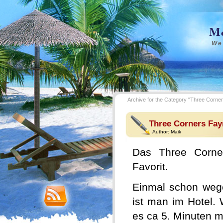
M&
We
Archive for the Category "Three Corne
Three Corners Fay
Author:
Maik
Das Three Corner
Favorit.
Einmal schon weg
ist man im Hotel.
es ca 5. Minuten m