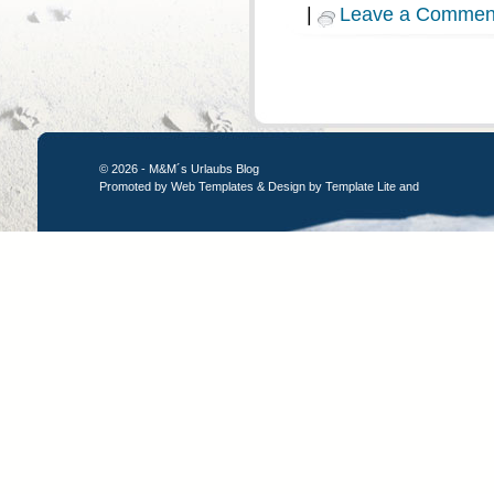
|
Leave a Commen
© 2026 - M&M´s Urlaubs Blog
Promoted by
Web Templates
& Design by
Template Lite
and